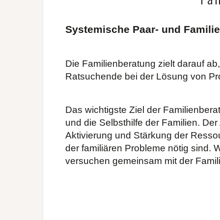
Systemische Paar- und Famili
Die Familienberatung zielt darauf ab
Ratsuchende bei der Lösung von Prob
Das wichtigste Ziel der Familienber
und die Selbsthilfe der Familien. De
Aktivierung und Stärkung der Ressou
der familiären Probleme nötig sind
versuchen gemeinsam mit der Famil
Eheberatung Eheberatung Paarberatung in 
Itzehoe und Kreis Steinburg, Kellinghusen,
Einzelsitzung Aufstellung Gewaltfreie Komm