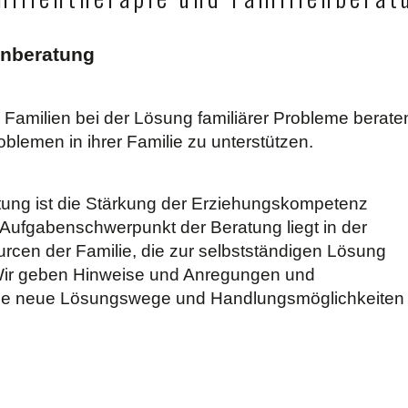
enberatung
, Familien bei der Lösung familiärer Probleme beraten
lemen in ihrer Familie zu unterstützen.
atung ist die Stärkung der Erziehungskompetenz
r Aufgabenschwerpunkt der Beratung liegt in der
rcen der Familie, die zur selbstständigen Lösung
. Wir geben Hinweise und Anregungen und
ie neue Lösungswege und Handlungsmöglichkeiten 
Itzehoe und Hamburg sytemische Paarberatung systemische Ei
 Neumünster, Steinburg HohenLockstedt, Wrist, Familienberatu
unikation Konflikttraining Schmerz