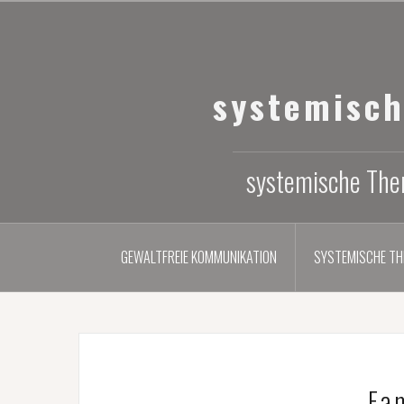
Zum
Inhalt
springen
systemisc
systemische Ther
GEWALTFREIE KOMMUNIKATION
SYSTEMISCHE TH
Fa