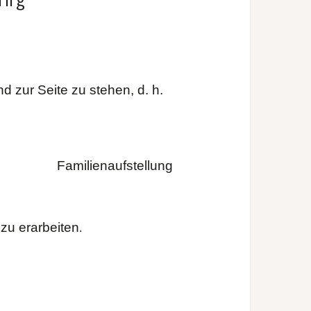
d zur Seite zu stehen, d. h.
Familienaufstellung
zu erarbeiten
.
nzelberatung Paarberater Supervision in
ng Trennung Therapie Therapie