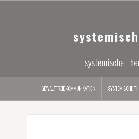
Zum
Inhalt
springen
systemisc
systemische Ther
GEWALTFREIE KOMMUNIKATION
SYSTEMISCHE TH